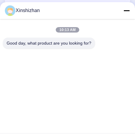
RFQ
Xinshizhan
10:13 AM
Good day, what product are you looking for?
CONTATTACI
Indirizzo:
606, edificio C, parco scientifico di
Longbang Kexing, via Gong Ming, 518106,
Shenzhen, Cina.
E-Mail:
david.sheng1986@outlook.com
Telefono:
+8615013682136