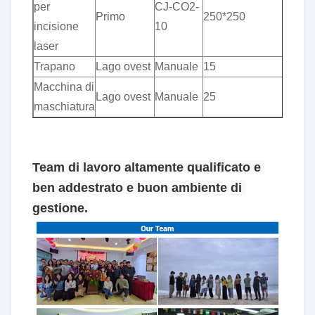
per
CJ-CO2-
Primo
250*250
±0
incisione
10
laser
Trapano
Lago ovest
Manuale
15
±0
Macchina di
Lago ovest
Manuale
25
±0
maschiatura
Team di lavoro altamente qualificato e 
ben addestrato e buon ambiente di 
gestione.