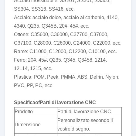
Acciaio inossidabile: SS201, SS301, SS303,
SS304, SS316, SS416, ecc.
Acciaio: acciaio dolce, acciaio al carbonio, 4140,
4340, Q235, Q345B, 20#, 45#, ecc.
Ottone: C35600, C36000, C37700, C37000,
C37100, C28000, C26000, C24000, C22000, ecc.
Rame: C11000, C12000, C12200, C10100, ecc.
Ferro: 20#, 45#, Q235, Q345, Q3458, 1214,
12L14, 1215, ecc.
Plastica: POM, Peek, PMMA, ABS, Delrin, Nylon,
PVC, PP, PC, ecc
Specifica
o
f
Parti di lavorazione CNC
Prodotto
Parti di lavorazione CNC
Personalizzato secondo il
Dimensione
vostro disegno.