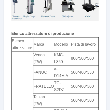
Elenco attrezzature di produzione
Elenco
To
Marca
Modello
Pista di lavoro
attrezzature
(m
Vendo
KMC-
&
800*500*500
(TW)
L850
pl
a-
&
FANUC
500*400*330
D14MIA
pl
TC-
&
FRATELLO
500*400*300
S2DZ
pl
Taikan
&
500*400*300
(TW)
pl