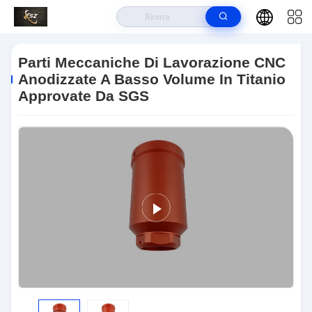
Casa.
>
Prodotti
>
Il CNC I Pezzi Meccanici
>
Parti Meccaniche Di
Lavorazione CNC Anodizzate A Basso Volume In Titanio Approvate Da SGS
Parti Meccaniche Di Lavorazione CNC
Anodizzate A Basso Volume In Titanio
Approvate Da SGS