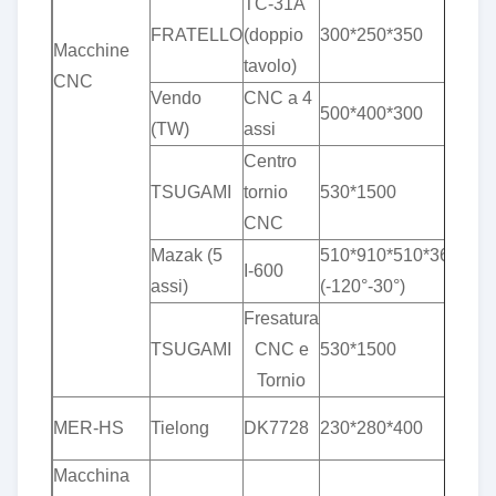
TC-31A
&
FRATELLO
(doppio
300*250*350
Macchine
pl
tavolo)
CNC
Vendo
CNC a 4
&
500*400*300
(TW)
assi
pl
Centro
&
TSUGAMI
tornio
530*1500
pl
CNC
Mazak (5
510*910*510*360°*
&
I-600
assi)
(-120°-30°)
pl
Fresatura
&
TSUGAMI
CNC e
530*1500
pl
Tornio
&
MER-HS
Tielong
DK7728
230*280*400
pl
Macchina