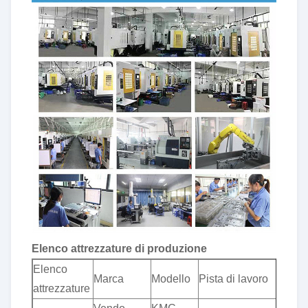
Elenco attrezzature di produzione
Elenco
To
Marca
Modello
Pista di lavoro
attrezzature
(m