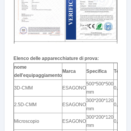
Elenco delle apparecchiature di prova
:
nome
Marca
Specifica
Tollera
dell'equipaggiamento
500*500*500
3D-CMM
ESAGONO
0,001 
mm
300*200*120
2.5D-CMM
ESAGONO
0,001 
mm
300*200*120
Microscopio
ESAGONO
0,001 
mm