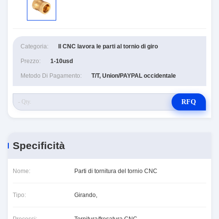
Categoria:
Il CNC lavora le parti al tornio di giro
Prezzo:
1-10usd
Metodo Di Pagamento:
T/T, Union/PAYPAL occidentale
RFQ
Specificità
Nome:
Parti di tornitura del tornio CNC
Tipo:
Girando,