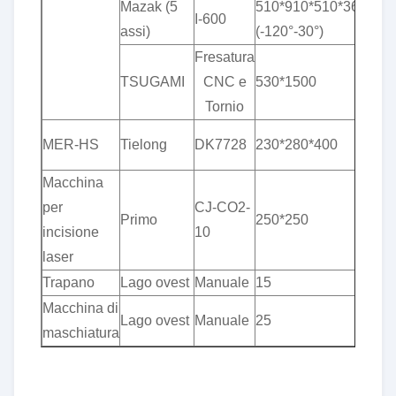
Mazak (5
510*910*510*360°*
&
I-600
assi)
(-120°-30°)
pl
Fresatura
&
TSUGAMI
CNC e
530*1500
pl
Tornio
&
MER-HS
Tielong
DK7728
230*280*400
pl
Macchina
per
CJ-CO2-
Primo
250*250
±0
incisione
10
laser
Trapano
Lago ovest
Manuale
15
±0
Macchina di
Lago ovest
Manuale
25
±0
maschiatura