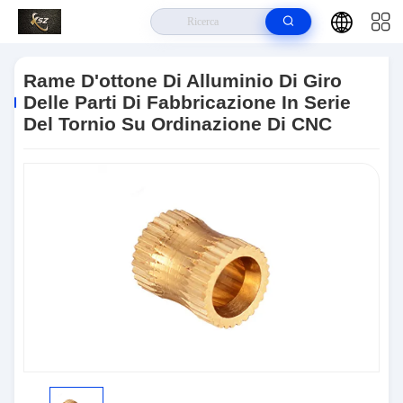
Casa.
>
Prodotti
>
Il CNC Lavora Le Parti Al Tornio Di Giro
>
Rame
D'ottone Di Alluminio Di Giro Delle Parti Di Fabbricazione In Serie Del Tornio
Rame D'ottone Di Alluminio Di Giro
Su Ordinazione Di CNC
Delle Parti Di Fabbricazione In Serie
Del Tornio Su Ordinazione Di CNC