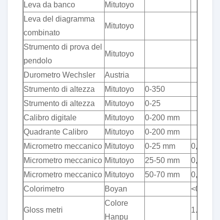
Leva da banco
Mitutoyo
Leva del diagramma
Mitutoyo
combinato
Strumento di prova del
Mitutoyo
pendolo
Durometro Wechsler
Austria
Strumento di altezza
Mitutoyo
0-350
Strumento di altezza
Mitutoyo
0-25
Calibro digitale
Mitutoyo
0-200 mm
Quadrante Calibro
Mitutoyo
0-200 mm
Micrometro meccanico
Mitutoyo
0-25 mm
0,001
Micrometro meccanico
Mitutoyo
25-50 mm
0,001
Micrometro meccanico
Mitutoyo
50-70 mm
0,001
Colorimetro
Boyan
<0,05
Colore
Gloss metri
1.5
Hanpu