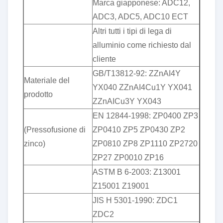
Marca giapponese: ADC12,
ADC3, ADC5, ADC10 ECT
Altri tutti i tipi di lega di
alluminio come richiesto dal
cliente
GB/T13812-92: ZZnAI4Y
Materiale del
YX040 ZZnAI4Cu1Y YX041
prodotto
ZZnAICu3Y YX043
EN 12844-1998: ZP0400 ZP3
(Pressofusione di
ZP0410 ZP5 ZP0430 ZP2
zinco)
ZP0810 ZP8 ZP1110 ZP2720
ZP27 ZP0010 ZP16
ASTM B 6-2003: Z13001
Z15001 Z19001
JIS H 5301-1990: ZDC1
ZDC2