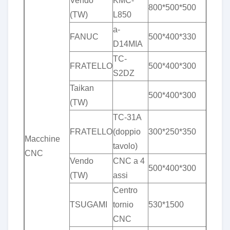
Vendo
KMC-
&
800*500*500
(TW)
L850
pl
a-
&
FANUC
500*400*330
D14MIA
pl
TC-
&
FRATELLO
500*400*300
S2DZ
pl
Taikan
&
500*400*300
(TW)
pl
TC-31A
&
FRATELLO
(doppio
300*250*350
Macchine
pl
tavolo)
CNC
Vendo
CNC a 4
&
500*400*300
(TW)
assi
pl
Centro
&
TSUGAMI
tornio
530*1500
pl
CNC