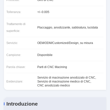
Processo:
Giro di CNC
Tolleranza:
+/--0.005
Trattamento di
Placcaggio, anodizzante, sabbiatura, lucidata
superficie:
Servizio:
OEM/ODM/Customized/Design, su misura
Campione:
Disponibile
Parola chiave:
Parti di CNC Macining
Servizio di macinazione anodizzato di CNC
,
Evidenziare:
Servizio di macinazione medico di CNC
,
CNC anodizzato medico
Introduzione