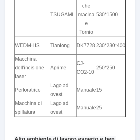
che
TSUGAMI
macina
530*1500
e
Tornio
WEDM-HS
Tianlong
DK7728
230*280*400
Macchina
CJ-
dell'incisione
Aprime
250*250
CO2-10
laser
Lago ad
Perforatrice
Manuale
15
ovest
Macchina di
Lago ad
Manuale
25
spillatura
ovest
Alto ambiente di lavoro esperto e ben 