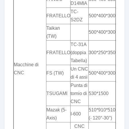
D14MIA
TC-
FRATELLO
500*400*300
S2DZ
Taikan
500*400*300
(TW)
TC-31A
FRATELLO
(doppia
300*250*350
Tabella)
Macchine di
Un CNC
CNC
FS (TW)
500*400*300
di 4 assi
Punta di
TSUGAMI
tornio di
530*1500
CNC
Mazak (5-
510*910*510*360°*
I-600
Axis)
(- 120°-30°)
CNC