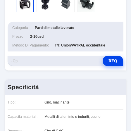
Categoria:
Parti di metallo lavorate
Prezzo:
2-10usd
Metodo Di Pagamento:
T/T, Union/PAYPAL occidentale
RFQ
Specificità
Tipo:
Giro, macinante
Capacità materiali:
Metalli di alluminio e induriti, ottone