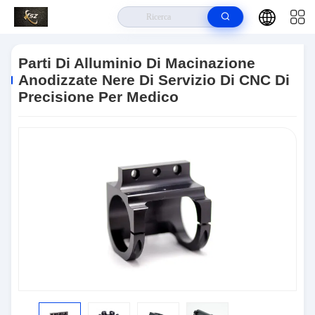
Casa.
>
Prodotti
>
Parti Di Metallo Lavorate
>
Parti Di Alluminio Di
Macinazione Anodizzate Nere Di Servizio Di CNC Di Precisione Per Medico
Parti Di Alluminio Di Macinazione
Anodizzate Nere Di Servizio Di CNC Di
Precisione Per Medico