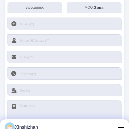
2pcs
Stoccaggio:
MOQ:
Xinshizhan