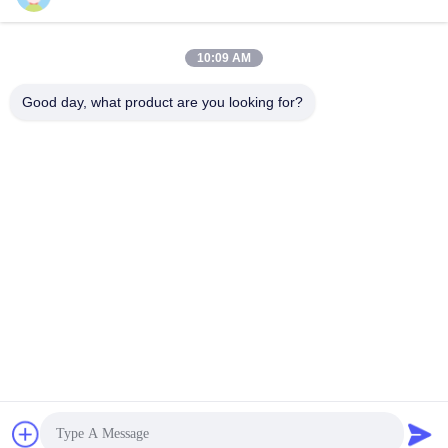
Invia
10:09 AM
Good day, what product are you looking for?
CONTATTACI
Indirizzo:
606, edificio C, parco scientifico di
Longbang Kexing, via Gong Ming, 518106,
Shenzhen, Cina.
E-Mail:
david.sheng1986@outlook.com
Telefono:
+8615013682136
Politica sulla privacy |
Cina Buona qualità Il CNC i pezzi meccanici