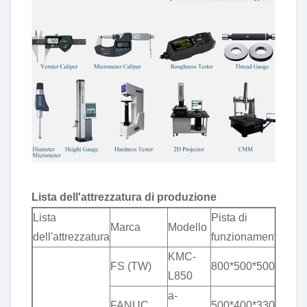
Lista dell'attrezzatura di produzione
Lista
Pista di
Marca
Modello
dell'attrezzatura
funzionamento
KMC-
FS (TW)
800*500*500
L850
a-
FANUC
500*400*330