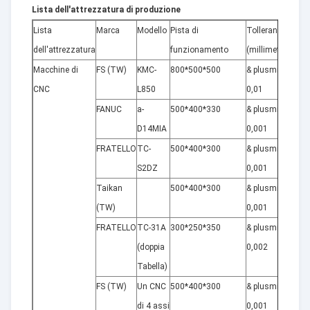
Lista dell'attrezzatura di produzione
Lista
Marca
Modello
Pista di
Tolleranza
Quant
dell'attrezzatura
funzionamento
(millimetri)
(insi
Macchine di
FS (TW)
KMC-
800*500*500
& plusmn;
6
CNC
L850
0,01
FANUC
a-
500*400*330
& plusmn;
10
D14MIA
0,001
FRATELLO
TC-
500*400*300
& plusmn;
12
S2DZ
0,001
Taikan
500*400*300
& plusmn;
15
(TW)
0,001
FRATELLO
TC-31A
300*250*350
& plusmn;
5
(doppia
0,002
Tabella)
FS (TW)
Un CNC
500*400*300
& plusmn;
5
di 4 assi
0,001