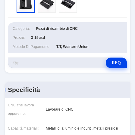
Categoria:
Pezzi di ricambio di CNC
Prezzo:
3-15usd
Metodo Di Pagamento:
T/T, Western Union
RFQ
Specificità
CNC che lavora
Lavorare di CNC
oppure no:
Capacità materiali:
Metalli di alluminio e induriti, metalli preziosi