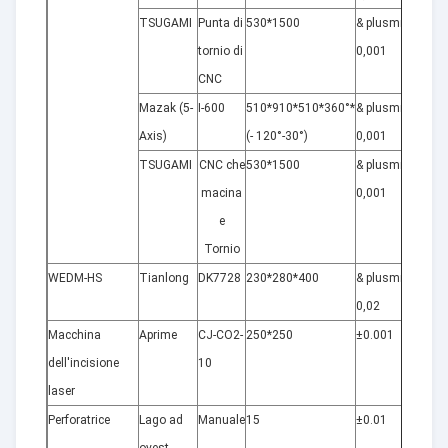
TSUGAMI
Punta di
530*1500
& plusmn;
15
tornio di
0,001
CNC
Mazak (5-
I-600
510*910*510*360°*
& plusmn;
2
Axis)
(- 120°-30°)
0,001
TSUGAMI
CNC che
530*1500
& plusmn;
5
macina
0,001
e
Tornio
WEDM-HS
Tianlong
DK7728
230*280*400
& plusmn;
8
0,02
Macchina
Aprime
CJ-CO2-
250*250
±0.001
1
dell'incisione
10
laser
Perforatrice
Lago ad
Manuale
15
±0.01
5