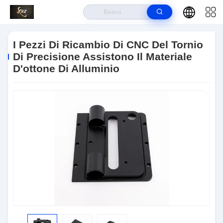
Casa.
>
Prodotti
>
Pezzi Di Ricambio Di CNC
>
I Pezzi Di Ricambio Di
CNC Del Tornio Di Precisione Assistono Il Materiale D'ottone Di Alluminio
I Pezzi Di Ricambio Di CNC Del Tornio
Di Precisione Assistono Il Materiale
D'ottone Di Alluminio