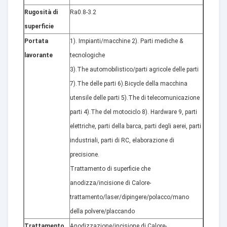
Rugosità di
Ra0.8-3.2
superficie
Portata
1). Impianti/macchine 2). Parti mediche &
lavorante
tecnologiche
3).The automobilistico/parti agricole delle parti
7).The delle parti 6).Bicycle della macchina
utensile delle parti 5).The di telecomunicazione
parti 4).The del motociclo 8). Hardware 9, parti
elettriche, parti della barca, parti degli aerei, parti
industriali, parti di RC, elaborazione di
precisione.
Trattamento di superficie che
anodizza/incisione di Calore-
trattamento/laser/dipingere/polacco/mano
della polvere/placcando
Trattamento
Anodizzazione/incisione di Calore-