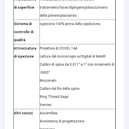
di superficie
trattamento/laser/dipingere/polacco/mano
della polvere/placcando
Sistema di
ispezione 100% prima della spedizione
controllo di
qualità
Attrezzatura
Proiettore di COVEL 14A
di ispezione
Lettura del microscopio w/Digital di MAHR
Calibro di spina da 0,011" a 1" con incrementi di
.0005"
Micrometri
Calibro del filo della spina
Ring Thread Gage
Vernieri
Altri servizi
Assemblea
Assistenza di progettazione