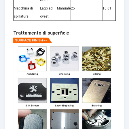
ovest
Macchina di
Lago ad
Manuale
25
±0.01
5
spillatura
ovest
Trattamento di superficie