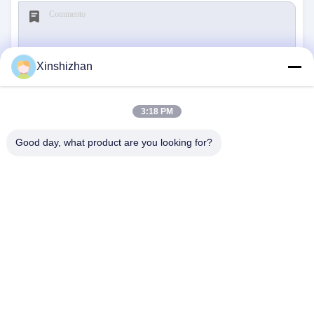
Xinshizhan
Invia
3:18 PM
Good day, what product are you looking for?
CONTATTACI
Indirizzo:
606, edificio C, parco scientifico di
Longbang Kexing, via Gong Ming, 518106,
Shenzhen, Cina.
E-Mail:
david.sheng1986@outlook.com
Telefono:
+8615013682136