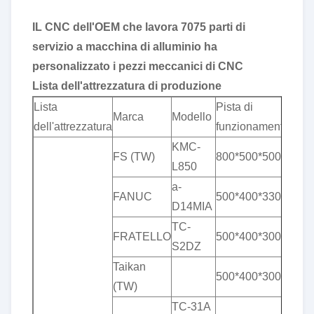
IL CNC dell'OEM che lavora 7075 parti di
servizio a macchina di alluminio ha
personalizzato i pezzi meccanici di CNC
Lista dell'attrezzatura di produzione
Lista
Pista di
Marca
Modello
dell'attrezzatura
funzionamento
KMC-
FS (TW)
800*500*500
L850
a-
FANUC
500*400*330
D14MIA
TC-
FRATELLO
500*400*300
S2DZ
Taikan
500*400*300
(TW)
TC-31A