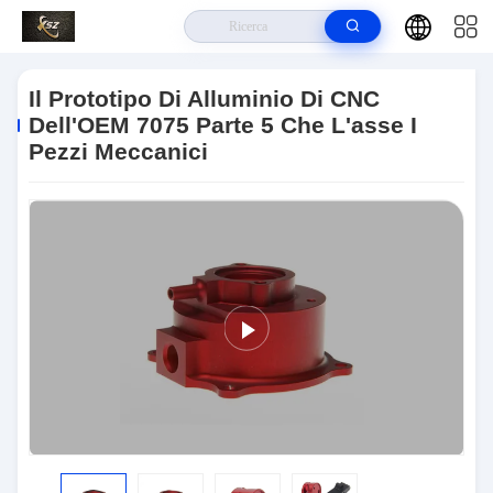
Casa.
>
Prodotti
>
Parte Di Alluminio Lavorante Di CNC
>
Il Prototipo Di
Alluminio Di CNC Dell'OEM 7075 Parte 5 Che L'asse I Pezzi Meccanici
Il Prototipo Di Alluminio Di CNC
Dell'OEM 7075 Parte 5 Che L'asse I
Pezzi Meccanici