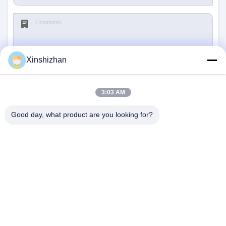
Xinshizhan
Invia
3:03 AM
Good day, what product are you looking for?
CONTATTACI
Indirizzo:
606, edificio C, parco scientifico di
Longbang Kexing, via Gong Ming, 518106,
Shenzhen, Cina.
E-Mail:
david.sheng1986@outlook.com