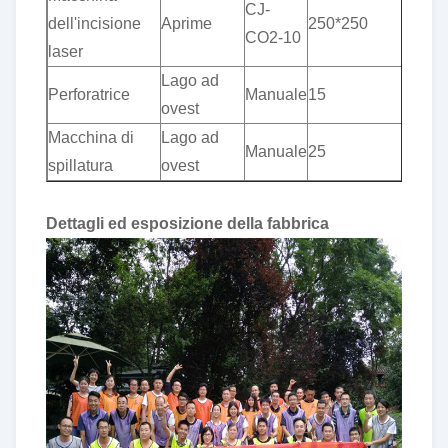
CJ-
dell'incisione
Aprime
250*250
CO2-10
laser
Lago ad
Perforatrice
Manuale
15
ovest
Macchina di
Lago ad
Manuale
25
spillatura
ovest
Dettagli ed esposizione della fabbrica