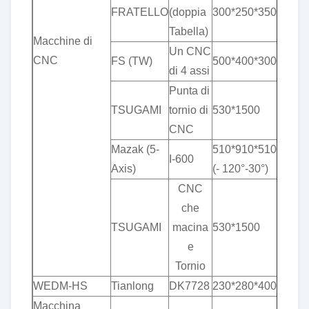
FRATELLO
(doppia
300*250*350
Tabella)
Macchine di
Un CNC
CNC
FS (TW)
500*400*300
di 4 assi
Punta di
TSUGAMI
tornio di
530*1500
CNC
Mazak (5-
510*910*510*360°*
I-600
Axis)
(- 120°-30°)
CNC
che
TSUGAMI
macina
530*1500
e
Tornio
WEDM-HS
Tianlong
DK7728
230*280*400
Macchina