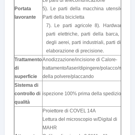
Le parti di telecomunicazione
Portata
5). Le parti della macchina utensile 6).
lavorante
Parti della bicicletta
7). Le parti agricole 8). Hardware 9,
parti elettriche, parti della barca, parti
degli aerei, parti industriali, parti di RC,
elaborazione di precisione.
Trattamento
Anodizzazione/incisione di Calore-
di
trattamento/laser/dipingere/polacco/mano
superficie
della polvere/placcando
Sistema di
controllo di
ispezione 100% prima della spedizione
qualità
Proiettore di COVEL 14A
Lettura del microscopio w/Digital di
MAHR