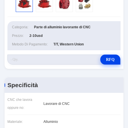
Categoria:
Parte di alluminio lavorante di CNC
Prezzo:
2-10usd
Metodo Di Pagamento:
T/T, Western Union
RFQ
Specificità
CNC che lavora
Lavorare di CNC
oppure no:
Materiale:
Alluminio