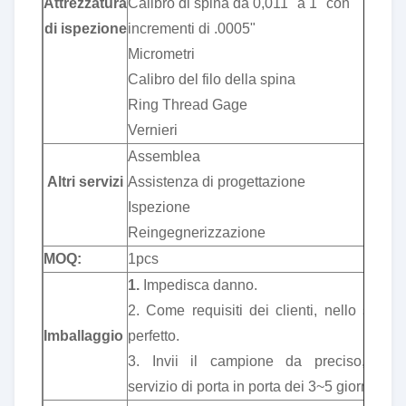
Attrezzatura
Calibro di spina da 0,011" a 1" con
di ispezione
incrementi di .0005"
Micrometri
Calibro del filo della spina
Ring Thread Gage
Vernieri
Assemblea
Altri servizi
Assistenza di progettazione
Ispezione
Reingegnerizzazione
MOQ:
1pcs
1.
Impedisca danno.
2. Come requisiti dei clienti, nello stato
Imballaggio
perfetto.
3. Invii il campione da preciso, un
servizio di porta in porta dei 3~5 giorni.