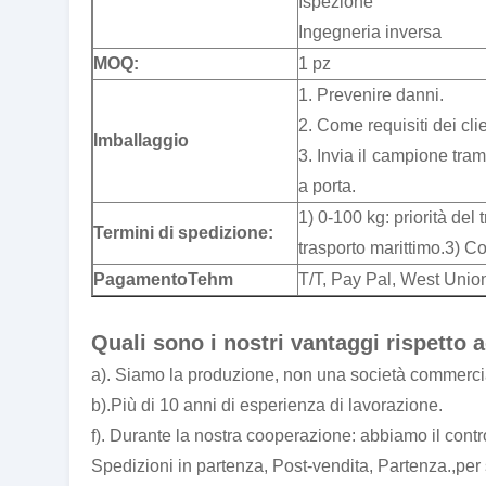
Ispezione
Ingegneria inversa
MOQ:
1 pz
1. Prevenire danni.
2. Come requisiti dei clie
Imballaggio
3. Invia il campione tram
a porta.
1) 0-100 kg: priorità del 
Termini di spedizione:
trasporto marittimo.3) C
Pagamento
T
ehm
T/T, Pay Pal, West Unio
Quali sono i nostri vantaggi rispetto ag
a). Siamo la produzione, non una società commercia
b).Più di 10 anni di esperienza di lavorazione.
f). Durante la nostra cooperazione: abbiamo il contro
Spedizioni in partenza, Post-vendita, Partenza.,per se