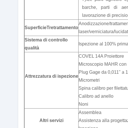
barche, parti di aero
lavorazione di precisio
Anodizzazione/trattamen
Superficie
T
retrattamento
laser/verniciatura/lucida
Sistema di controllo
Ispezione al 100% prima
qualità
COVEL 14A Proiettore
Microscopio MAHR con le
Plug Gage da 0,011" a 1
Attrezzatura di ispezione
Micrometri
Spina calibro per filettat
Calibro ad anello
Noni
Assemblea
Altri servizi
Assistenza alla progetta