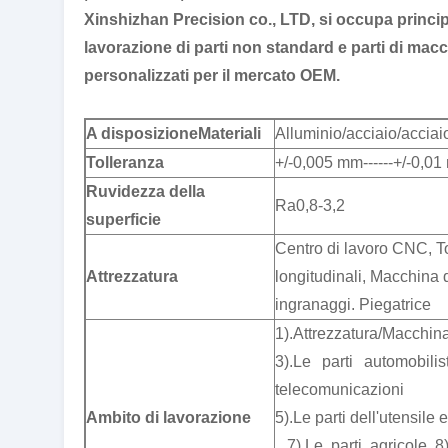
Xinshizhan Precision co., LTD, si occupa princi
lavorazione di parti non standard e parti di macc
personalizzati per il mercato OEM.
A disposizione
M
ateriali
Alluminio/acciaio/acciai
Tolleranza
+/-0,005 mm------+/-0,0
Ruvidezza della
Ra0,8-3,2
superficie
Centro di lavoro CNC, T
Attrezzatura
longitudinali, Macchina 
ingranaggi. Piegatrice
1).Attrezzatura/Macchina
3).Le parti automobilis
telecomunicazioni
Ambito di lavorazione
5).Le parti dell'utensile e
7).Le parti agricole 8)