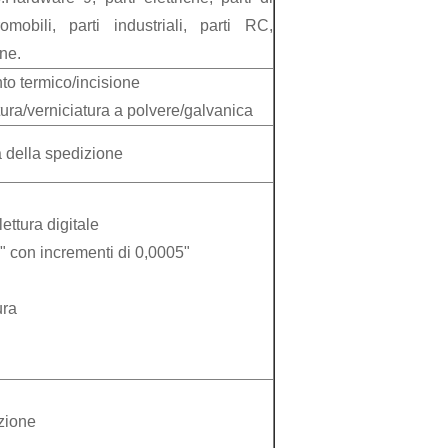
mobili, parti industriali, parti RC,
ne.
to termico/incisione
tura/verniciatura a polvere/galvanica
 della spedizione
ttura digitale
" con incrementi di 0,0005"
ura
zione